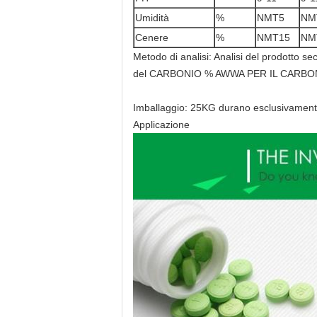
Umidità
%
NMT5
NM
Cenere
%
NMT15
NM
Metodo di analisi: Analisi del prodott
del CARBONIO % AWWA PER IL CARBON
Imballaggio: 25KG durano esclusivamente, s
Applicazione