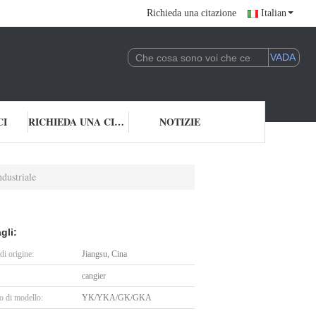
Richieda una citazione
Italian
CI
RICHIEDA UNA CITAZIONE
NOTIZIE
dustriale
gli:
i origine:
Jiangsu, Cina
cangier
 di modello:
YK/YKA/GK/GKA