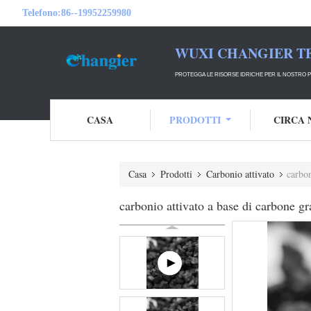
Telefono:
86--19952259980
WUXI CHANGIER T
PROTEGGA LE RISORSE IDRICHE PER IL NOSTRO P
CASA
PRODOTTI
CIRCA 
Casa
Prodotti
Carbonio attivato
carbon
carbonio attivato a base di carbone g