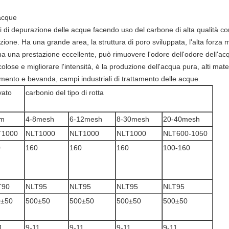
 acque
otti di depurazione delle acque facendo uso del carbone di alta qualità 
zione. Ha una grande area, la struttura di poro sviluppata, l'alta forza 
ha una prestazione eccellente, può rimuovere l'odore dell'odore dell'acqua
colose e migliorare l'intensità, è la produzione dell'acqua pura, alti mat
mento e bevanda, campi industriali di trattamento delle acque.
vato
carbonio del tipo di rotta
m
4-8mesh
6-12mesh
8-30mesh
20-40mesh
T1000
NLT1000
NLT1000
NLT1000
NLT600-1050
0
160
160
160
100-160
T90
NLT95
NLT95
NLT95
NLT95
0±50
500±50
500±50
500±50
500±50
1
9-11
9-11
9-11
9-11