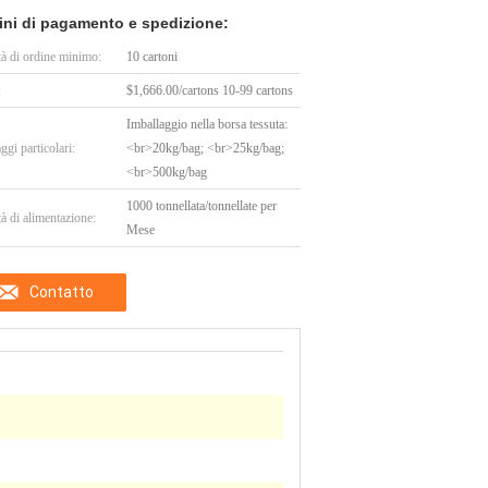
ini di pagamento e spedizione:
tà di ordine minimo:
10 cartoni
:
$1,666.00/cartons 10-99 cartons
Imballaggio nella borsa tessuta:
ggi particolari:
<br>20kg/bag; <br>25kg/bag;
<br>500kg/bag
1000 tonnellata/tonnellate per
à di alimentazione:
Mese
Contatto