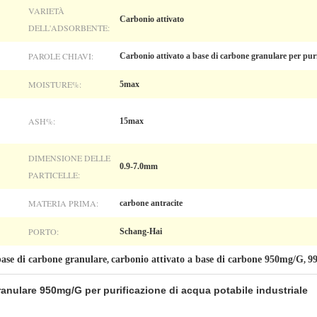
VARIETÀ
Carbonio attivato
DELL'ADSORBENTE:
PAROLE CHIAVI:
Carbonio attivato a base di carbone granulare per puri
MOISTURE%:
5max
ASH%:
15max
DIMENSIONE DELLE
0.9-7.0mm
PARTICELLE:
MATERIA PRIMA:
carbone antracite
PORTO:
Schang-Hai
base di carbone granulare
carbonio attivato a base di carbone 950mg/G
9
,
,
ranulare 950mg/G per purificazione di acqua potabile industriale