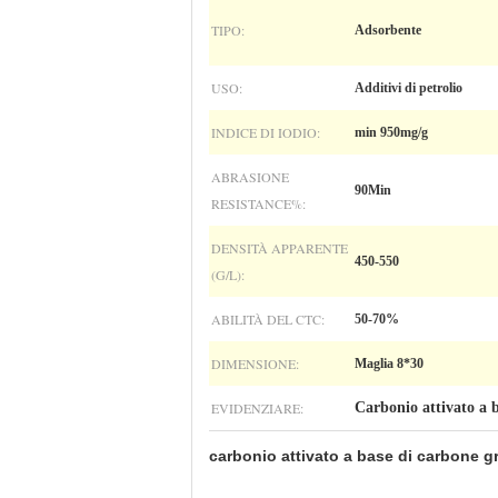
TIPO:
Adsorbente
USO:
Additivi di petrolio
INDICE DI IODIO:
min 950mg/g
ABRASIONE
90Min
RESISTANCE%:
DENSITÀ APPARENTE
450-550
(G/L):
ABILITÀ DEL CTC:
50-70%
DIMENSIONE:
Maglia 8*30
EVIDENZIARE:
Carbonio attivato a 
carbonio attivato a base di carbone g