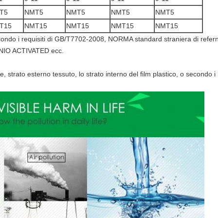
T5
NMT5
NMT5
NMT5
NMT5
T15
NMT15
NMT15
NMT15
NMT15
o secondo i requisiti di GB/T7702-2008, NORMA standard straniera di 
IO ACTIVATED ecc.
trato esterno tessuto, lo strato interno del film plastico, o secondo i b