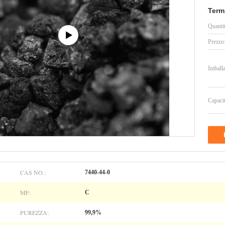
Term
Quanti
Prezzo
Imballa
Capacit
CAS NO.:
7440-44-0
MF:
C
PUREZZA:
99,9%