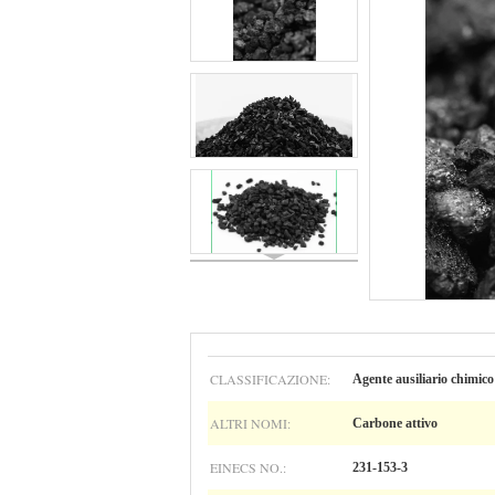
CLASSIFICAZIONE:
Agente ausiliario chimico
ALTRI NOMI:
Carbone attivo
EINECS NO.:
231-153-3