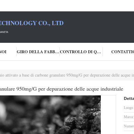
ECHNOLOGY CO., LTD
IANETA
NOI
GIRO DELLA FABBRICA
CONTROLLO DI QUALITÀ
CONTATTI
io attivato a base di carbone granulare 950mg/G per depurazione delle acque in
ranulare 950mg/G per depurazione delle acque industriale
Detta
Luogo d
Marca:
Numero