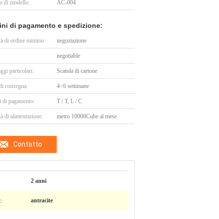
 di modello:
AC-004
ini di pagamento e spedizione:
tà di ordine minimo:
negoziazione
:
negotiable
ggi particolari:
Scatola di cartone
di consegna:
4~6 settimane
i di pagamento:
T / T, L / C
à di alimentazione:
metro 10000Cube al mese
Contatto
:
2 anni
:
antracite