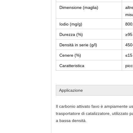
Dimensione (maglia)
alt
mis
Iodio (mg/g)
800
Durezza (%)
≥95
Densità in serie (g/l)
450
Cenere (%)
≤15
Caratteristica
picc
Applicazione
Il carbonio attivato favo è ampiamente usat
trasportatore di catalizzatore, utilizzato
a bassa densità.