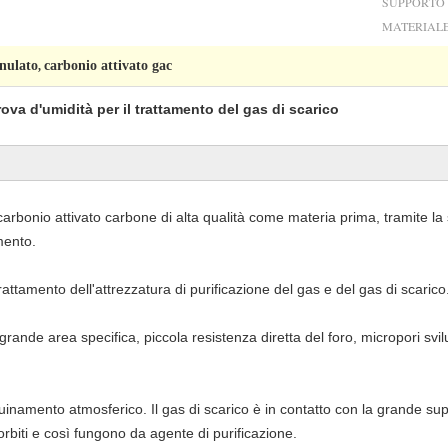
SUPPORTO
MATERIALE
anulato
carbonio attivato gac
,
ova d'umidità per il trattamento del gas di scarico
 carbonio attivato carbone di alta qualità come materia prima, tramite la
mento.
attamento dell'attrezzatura di purificazione del gas e del gas di scarico
 grande area specifica, piccola resistenza diretta del foro, micropori svi
inamento atmosferico. Il gas di scarico è in contatto con la grande supe
rbiti e così fungono da agente di purificazione.