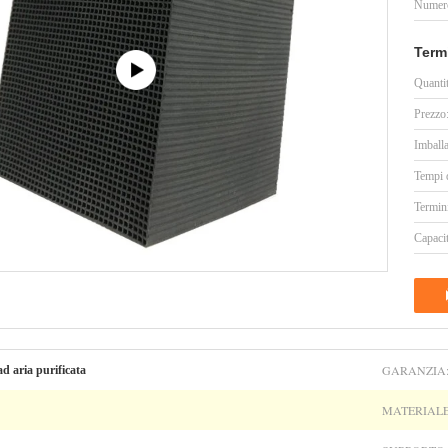
Numero
Term
Quanti
Prezzo
Imballa
Tempi 
Termin
Capacit
GARANZIA
d aria purificata
MATERIALE