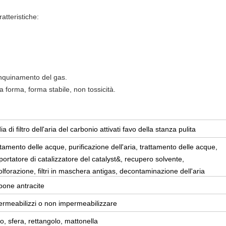
ratteristiche:
inquinamento del gas.
 forma, forma stabile, non tossicità.
a di filtro dell'aria del carbonio attivati favo della stanza pulita
tamento delle acque, purificazione dell'aria, trattamento delle acque,
portatore di catalizzatore del catalyst&, recupero solvente,
lforazione, filtri in maschera antigas, decontaminazione dell'aria
'interno, lotta contro l'inquinamento atmosferica, ecc.
bone antracite
ermeabilizzi o non impermeabilizzare
, sfera, rettangolo, mattonella