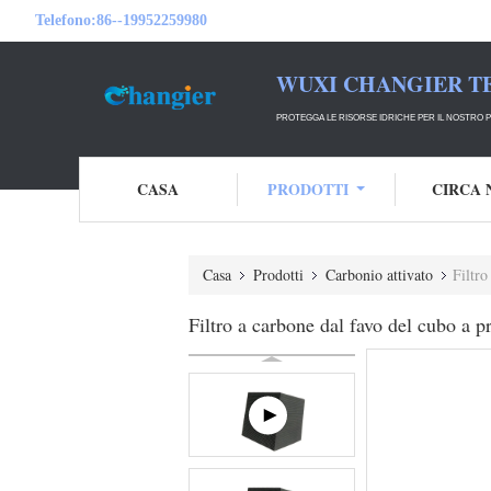
Telefono:
86--19952259980
WUXI CHANGIER T
PROTEGGA LE RISORSE IDRICHE PER IL NOSTRO P
CASA
PRODOTTI
CIRCA 
Casa
Prodotti
Carbonio attivato
Filtro
Filtro a carbone dal favo del cubo a pr