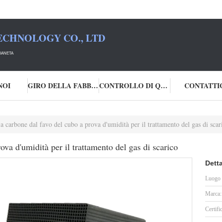
ECHNOLOGY CO., LTD
IANETA
NOI
GIRO DELLA FABBRICA
CONTROLLO DI QUALITÀ
CONTATTI
 a carbone dal favo del cubo a prova d'umidità per il trattamento del gas di scar
ova d'umidità per il trattamento del gas di scarico
Detta
Luogo d
Marca:
Certifi