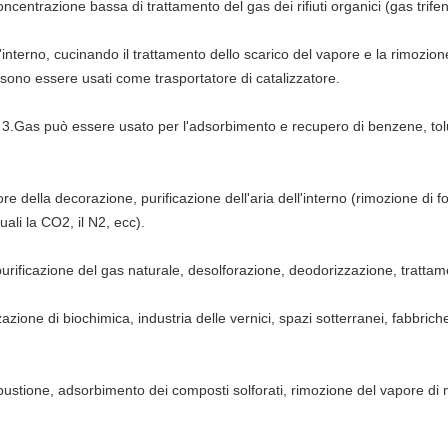
centrazione bassa di trattamento del gas dei rifiuti organici (gas trifenil
l'interno, cucinando il trattamento dello scarico del vapore e la rimozione
ossono essere usati come trasportatore di catalizzatore.
se 3.Gas può essere usato per l'adsorbimento e recupero di benzene, tol
dore della decorazione, purificazione dell'aria dell'interno (rimozione di 
quali la CO2, il N2, ecc).
purificazione del gas naturale, desolforazione, deodorizzazione, trattam
zazione di biochimica, industria delle vernici, spazi sotterranei, fabbrich
stione, adsorbimento dei composti solforati, rimozione del vapore di 