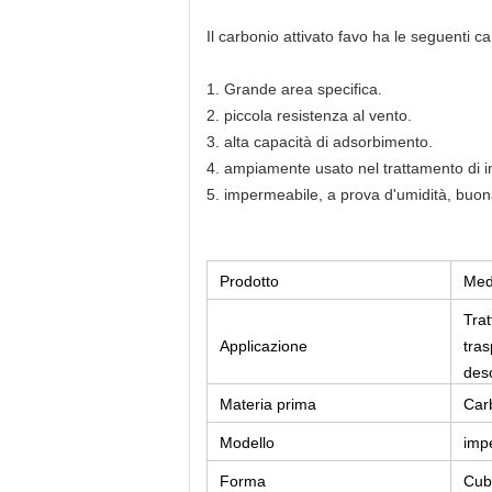
Il carbonio attivato favo ha le seguenti ca
1.
Grande area specifica.
2. piccola resistenza al vento.
3. alta capacità di adsorbimento.
4. ampiamente usato nel trattamento di 
5. impermeabile, a prova d'umidità, buona
Prodotto
Medi
Trat
Applicazione
tras
deso
dell
Materia prima
Car
Modello
imp
Forma
Cubo