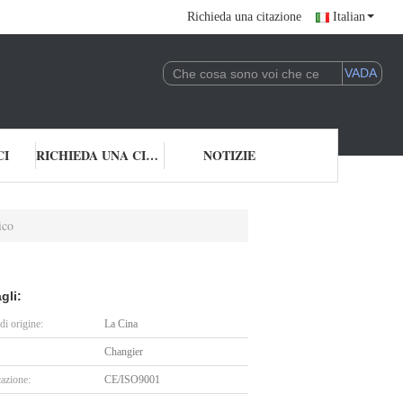
Richieda una citazione
Italian
CI
RICHIEDA UNA CITAZIONE
NOTIZIE
ico
gli:
i origine:
La Cina
Changier
cazione:
CE/ISO9001