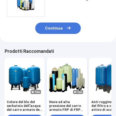
2,5" nave del RO di apertura
Continua
Prodotti Raccomandati
Colore del blu del
Nave ad alta
Anti ruggine di
serbatoio dell'acqua
pressione del carro
del filtro a ca
del carro armato del
armato FRP di FRP
attivo di scam
contenitore a
per il carro armato
ionico dal car