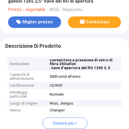
galloni 1265 2,5" nave del RO di apertura
Prezzo：negotiable
MOQ：Negoziato
Miglior prezzo
Contattaci
Descrizione Di Prodotto
contenitore a pressione di vetro di
Evidenziare
fibra 20Gallon
,
,
nave d'apertura del RO 1265 2
5
Capacità di
5000 unità all'anno
alimentazione
Certificazione
CE/NSF
Imballaggi
Normale
particolari
Luogo di origine
Wuxi, Jiangsu
Marca
Changier
Osservi più